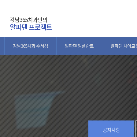
강남365치과만의
알파덴 프로젝트
강남365치과 수서점
알파덴 임플란트
알파덴 치아교
공지사항