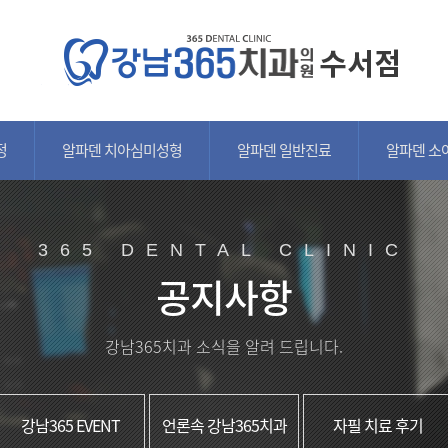
정
알파덴 치아심미성형
알파덴 일반진료
알파덴 소
365 DENTAL CLINIC
공지사항
강남365치과 소식을 알려 드립니다.
강남365 EVENT
언론속 강남365치과
자필 치료 후기