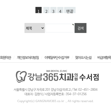
1
2
3
4
맨끝
/
/
/
/
회원약관
개인정보처리방침
이메일무단수집거부
찾아오시는길
비급여항목
서울특별시 강남구 자곡로 201 강남 더샵 라르고 / Tel : 02-451-2804
대표자 : 김현식 / 사업자등록번호 : 354-37-01256
Copyright(c) GANGNAM365.co.kr ., All rights reserved.